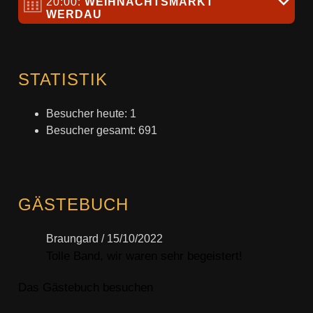
20:00
:
WEIHNACHTSMARKT
WERDAU
STATISTIK
Besucher heute:
1
Besucher gesamt:
691
GÄSTEBUCH
Braungard
/
15/10/2022
Tolle Band, wir waren sehr begeistert!
Das Gästebuch besuchen