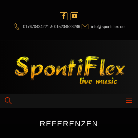
Skip
to
content
017670434221 & 015234523286
info@spontiflex.de
REFERENZEN