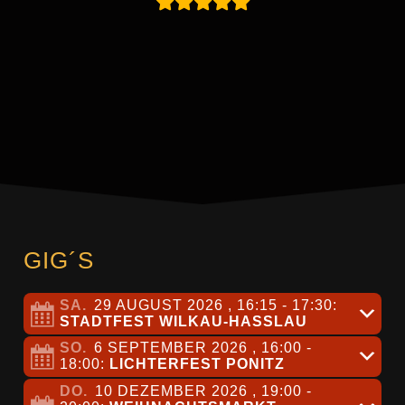
GIG´S
SA.
29 AUGUST 2026
, 16:15
- 17:30
:
STADTFEST WILKAU-HASSLAU
SO.
6 SEPTEMBER 2026
, 16:00
-
18:00
:
LICHTERFEST PONITZ
DO.
10 DEZEMBER 2026
, 19:00
-